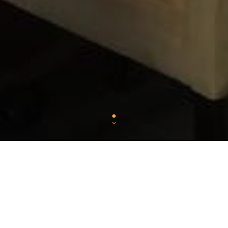
Brasserie au décor boisé dédiée aux plats alsaciens,
locales