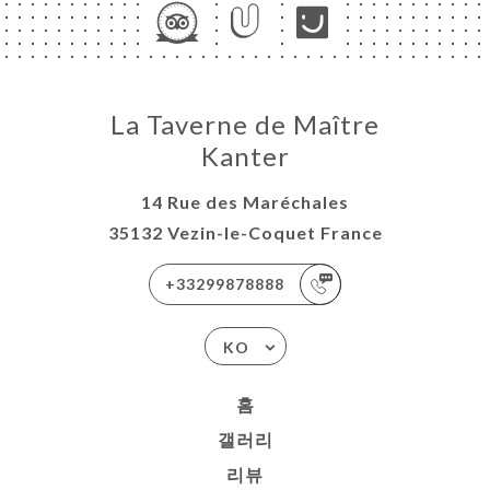
La Taverne de Maître
Kanter
14 Rue des Maréchales
35132 Vezin-le-Coquet France
+33299878888
KO
홈
갤러리
리뷰