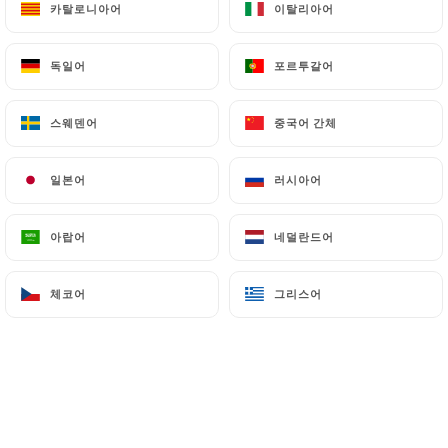
카탈로니아어
카탈로니아어
이탈리아어
이탈리아어
독일어
독일어
포르투갈어
포르투갈어
스웨덴어
스웨덴어
중국어 간체
중국어 간체
일본어
일본어
러시아어
러시아어
아랍어
아랍어
네덜란드어
네덜란드어
체코어
체코어
그리스어
그리스어
Salade estivale